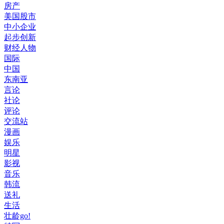
房产
美国股市
中小企业
起步创新
财经人物
国际
中国
东南亚
言论
社论
评论
交流站
漫画
娱乐
明星
影视
音乐
韩流
送礼
生活
壮龄go!