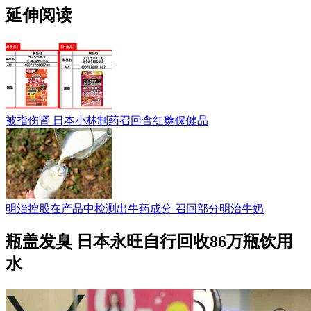
延伸阅读
被指伤肾 日本小林制药召回含红麴保健品
明治控股在产品中检测出牛药成分 召回部分明治牛奶
瓶盖发臭 日本永旺自行回收86万瓶饮用
水