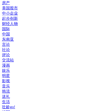
房产
美国股市
中小企业
起步创新
财经人物
国际
中国
东南亚
言论
社论
评论
交流站
漫画
娱乐
明星
影视
音乐
韩流
送礼
生活
壮龄go!