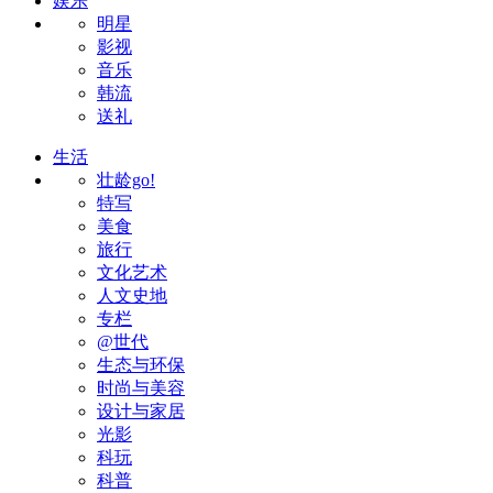
娱乐
明星
影视
音乐
韩流
送礼
生活
壮龄go!
特写
美食
旅行
文化艺术
人文史地
专栏
@世代
生态与环保
时尚与美容
设计与家居
光影
科玩
科普