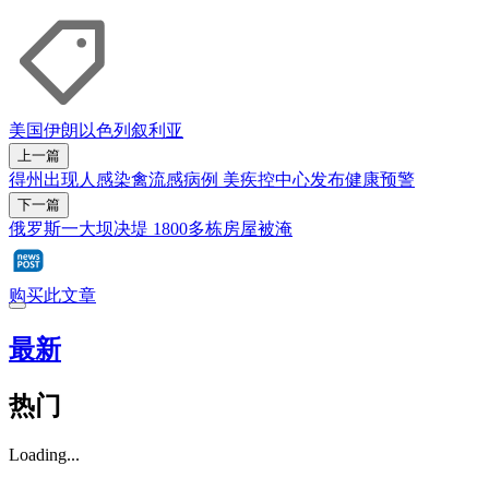
美国
伊朗
以色列
叙利亚
上一篇
得州出现人感染禽流感病例 美疾控中心发布健康预警
下一篇
俄罗斯一大坝决堤 1800多栋房屋被淹
购买此文章
最新
热门
Loading...