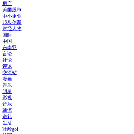
房产
美国股市
中小企业
起步创新
财经人物
国际
中国
东南亚
言论
社论
评论
交流站
漫画
娱乐
明星
影视
音乐
韩流
送礼
生活
壮龄go!