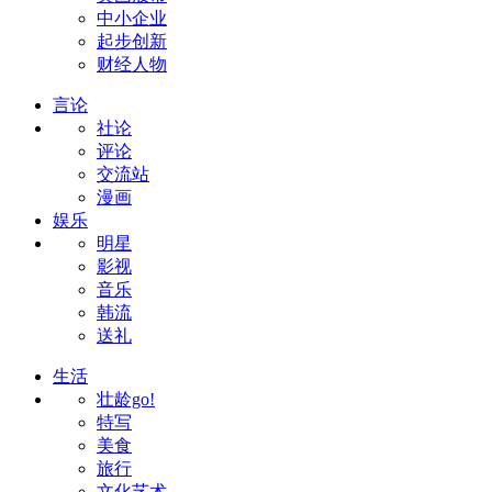
中小企业
起步创新
财经人物
言论
社论
评论
交流站
漫画
娱乐
明星
影视
音乐
韩流
送礼
生活
壮龄go!
特写
美食
旅行
文化艺术