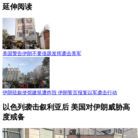
延伸阅读
美国警告伊朗不要借题发挥袭击美军
伊朗驻叙使馆建筑遭炸毁 伊朗誓言报复以军袭击行动
以色列袭击叙利亚后 美国对伊朗威胁高
度戒备