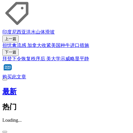
印度尼西亚
洪水
山体滑坡
上一篇
担忧禽流感 加拿大收紧美国种牛进口措施
下一篇
拜登下令恢复秩序后 美大学示威略显平静
购买此文章
最新
热门
Loading...