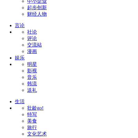
中小企业
起步创新
财经人物
言论
社论
评论
交流站
漫画
娱乐
明星
影视
音乐
韩流
送礼
生活
壮龄go!
特写
美食
旅行
文化艺术