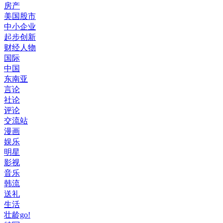
房产
美国股市
中小企业
起步创新
财经人物
国际
中国
东南亚
言论
社论
评论
交流站
漫画
娱乐
明星
影视
音乐
韩流
送礼
生活
壮龄go!