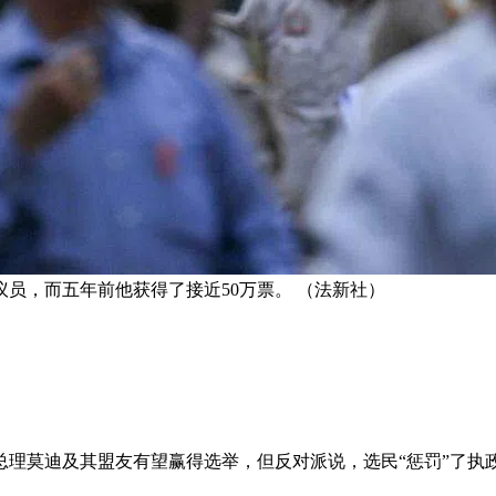
议员，而五年前他获得了接近50万票。 （法新社）
总理莫迪及其盟友有望赢得选举，但反对派说，选民“惩罚”了执