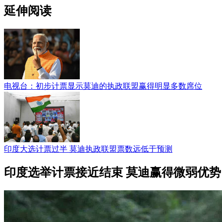
延伸阅读
电视台：初步计票显示莫迪的执政联盟赢得明显多数席位
印度大选计票过半 莫迪执政联盟票数远低于预测
印度选举计票接近结束 莫迪赢得微弱优势