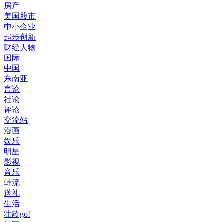
房产
美国股市
中小企业
起步创新
财经人物
国际
中国
东南亚
言论
社论
评论
交流站
漫画
娱乐
明星
影视
音乐
韩流
送礼
生活
壮龄go!