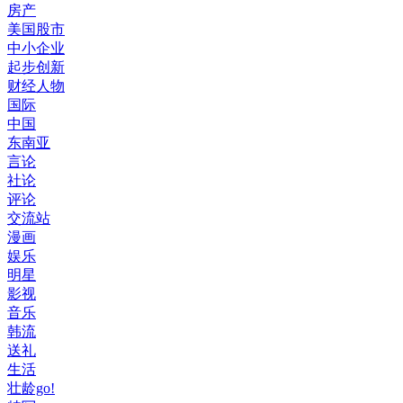
房产
美国股市
中小企业
起步创新
财经人物
国际
中国
东南亚
言论
社论
评论
交流站
漫画
娱乐
明星
影视
音乐
韩流
送礼
生活
壮龄go!