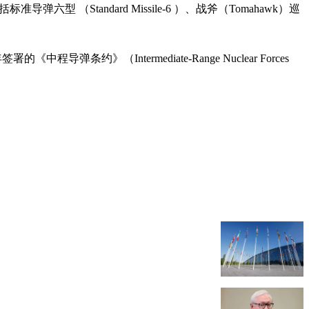
Standard Missile-6 ）、战斧（Tomahawk）巡
导弹条约》（Intermediate-Range Nuclear Forces
。