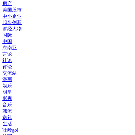
房产
美国股市
中小企业
起步创新
财经人物
国际
中国
东南亚
言论
社论
评论
交流站
漫画
娱乐
明星
影视
音乐
韩流
送礼
生活
壮龄go!