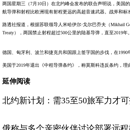
两国星期三（7月10日）在北约峰会发布的联合声明说，美国的“阶段性
航导弹和射程比欧洲现有射程更远的高超音速武器。战斧和标准导弹
路透社报道，根据苏联领导人米哈伊尔·戈尔巴乔夫（Mikhail Gorbache
Treaty），两国禁止射程超过500公里的陆基导弹，直至20
德国、匈牙利、波兰和捷克共和国跟上签字国的步伐，在199
美国于2019年退出《中程导弹条约》，称莫斯科违反条约，理由
延伸阅读
北约新计划：需35至50旅军力才
俄称与多个亲密伙伴讨论部署远程