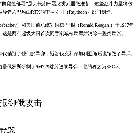
部署”是为长期部署此类武器做准备，这些战斗力量将包括标准导弹六型 （
六型均由RTX的雷神公司（Raytheon）部门制造。
v）和美国前总统罗纳德·里根（Ronald Reagan ）于1987年签署的《中程
19年。这是两个超级大国首次同意削减核武库并消除一整类武器。
0年代销毁了他们的导弹，斯洛伐克和保加利亚随后也销毁了导弹
是俄罗斯研制了9M729陆射巡航导弹，北约称之为SSC-8。
可抵御俄攻击
武器