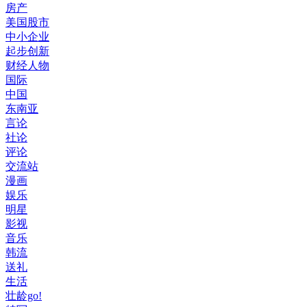
房产
美国股市
中小企业
起步创新
财经人物
国际
中国
东南亚
言论
社论
评论
交流站
漫画
娱乐
明星
影视
音乐
韩流
送礼
生活
壮龄go!