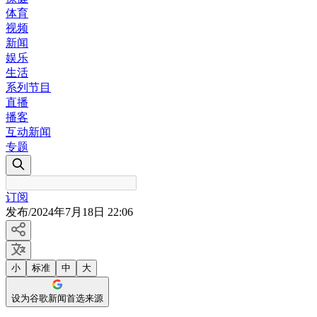
体育
视频
新闻
娱乐
生活
系列节目
直播
播客
互动新闻
专题
订阅
发布
/
2024年7月18日 22:06
小
标准
中
大
设为谷歌新闻首选来源