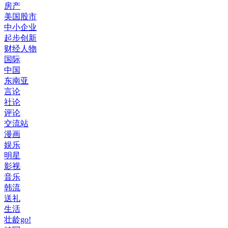
房产
美国股市
中小企业
起步创新
财经人物
国际
中国
东南亚
言论
社论
评论
交流站
漫画
娱乐
明星
影视
音乐
韩流
送礼
生活
壮龄go!