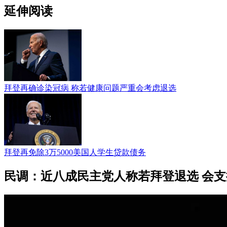
延伸阅读
拜登再确诊染冠病 称若健康问题严重会考虑退选
拜登再免除3万5000美国人学生贷款债务
民调：近八成民主党人称若拜登退选 会