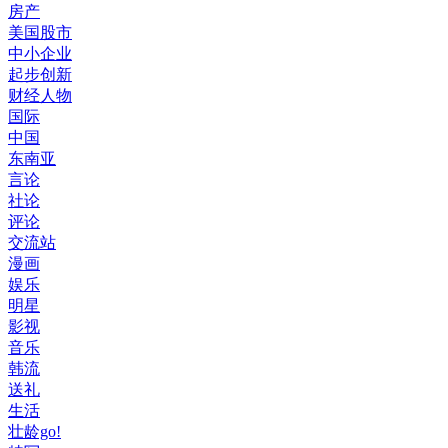
房产
美国股市
中小企业
起步创新
财经人物
国际
中国
东南亚
言论
社论
评论
交流站
漫画
娱乐
明星
影视
音乐
韩流
送礼
生活
壮龄go!