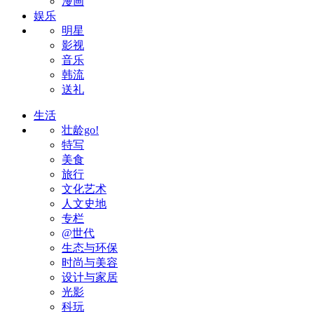
漫画
娱乐
明星
影视
音乐
韩流
送礼
生活
壮龄go!
特写
美食
旅行
文化艺术
人文史地
专栏
@世代
生态与环保
时尚与美容
设计与家居
光影
科玩