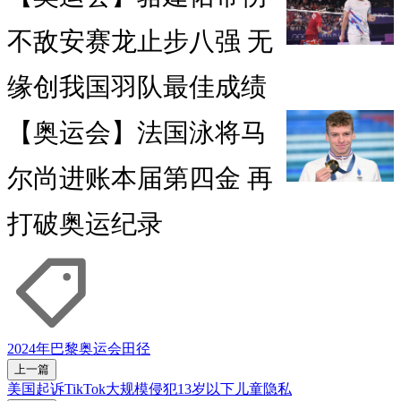
不敌安赛龙止步八强 无
缘创我国羽队最佳成绩
【奥运会】法国泳将马
尔尚进账本届第四金 再
打破奥运纪录
2024年巴黎奥运会
田径
上一篇
美国起诉TikTok大规模侵犯13岁以下儿童隐私