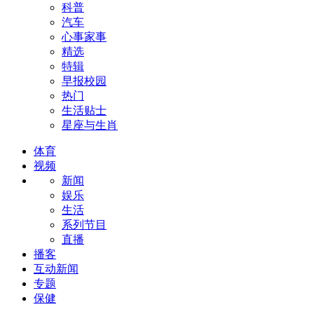
科普
汽车
心事家事
精选
特辑
早报校园
热门
生活贴士
星座与生肖
体育
视频
新闻
娱乐
生活
系列节目
直播
播客
互动新闻
专题
保健