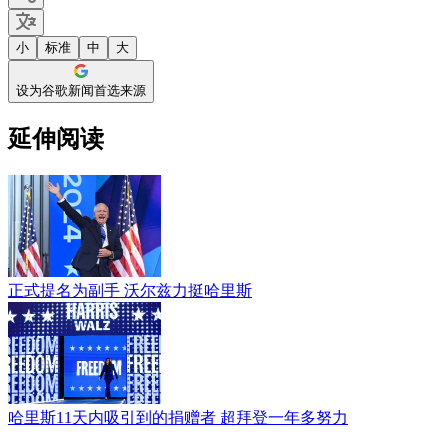
小
标准
中
大
设为谷歌新闻首选来源
延伸阅读
正式提名为副手 沃尔兹力挺哈里斯
哈里斯11天内吸引到的捐赠者 超拜登一年多努力