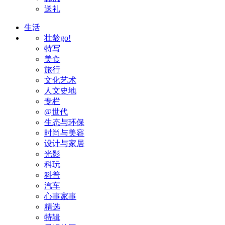
送礼
生活
壮龄go!
特写
美食
旅行
文化艺术
人文史地
专栏
@世代
生态与环保
时尚与美容
设计与家居
光影
科玩
科普
汽车
心事家事
精选
特辑