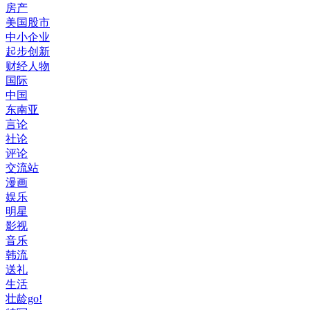
房产
美国股市
中小企业
起步创新
财经人物
国际
中国
东南亚
言论
社论
评论
交流站
漫画
娱乐
明星
影视
音乐
韩流
送礼
生活
壮龄go!