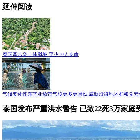
延伸阅读
泰国普吉岛山体滑坡 至少10人丧命
气候变化使东南亚热带气旋更多更强烈 威胁沿海地区和粮食安
泰国发布严重洪水警告 已致22死3万家庭