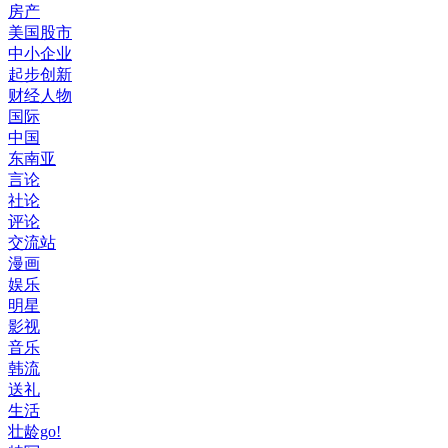
房产
美国股市
中小企业
起步创新
财经人物
国际
中国
东南亚
言论
社论
评论
交流站
漫画
娱乐
明星
影视
音乐
韩流
送礼
生活
壮龄go!