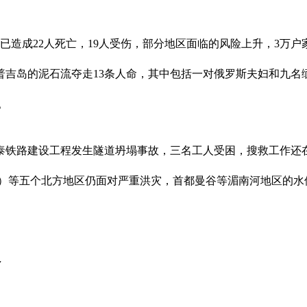
已造成22人死亡，19人受伤，部分地区面临的风险上升，3万户
普吉岛的泥石流夺走13条人命，其中包括一对俄罗斯夫妇和九名
。
ma）的中泰铁路建设工程发生隧道坍塌事故，三名工人受困，搜救工作
和帕府（Prae）等五个北方地区仍面对严重洪灾，首都曼谷等湄南河地
命