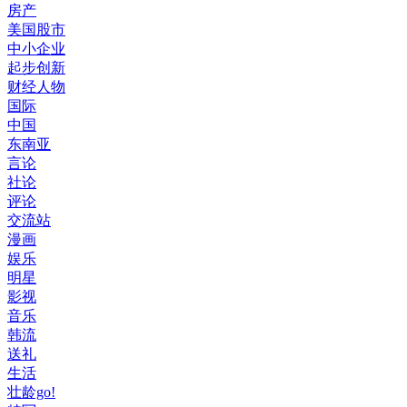
房产
美国股市
中小企业
起步创新
财经人物
国际
中国
东南亚
言论
社论
评论
交流站
漫画
娱乐
明星
影视
音乐
韩流
送礼
生活
壮龄go!