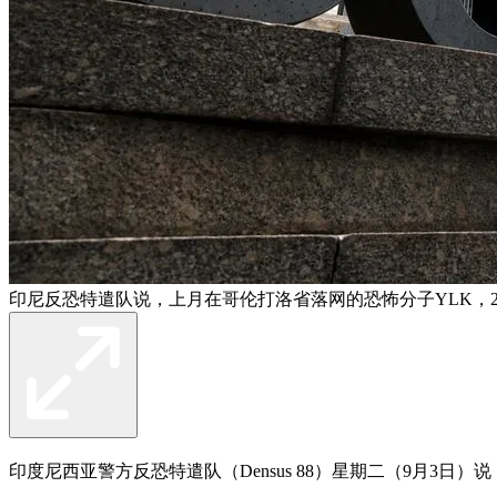
印尼反恐特遣队说，上月在哥伦打洛省落网的恐怖分子YLK，2
印度尼西亚警方反恐特遣队（Densus 88）星期二（9月3