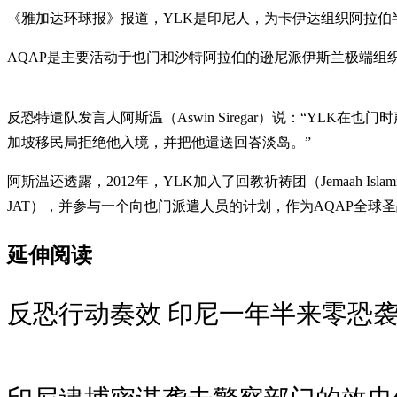
《雅加达环球报》报道，YLK是印尼人，为卡伊达组织阿拉伯半岛
AQAP是主要活动于也门和沙特阿拉伯的逊尼派伊斯兰极端组
反恐特遣队发言人阿斯温（Aswin Siregar）说：“YL
加坡移民局拒绝他入境，并把他遣送回峇淡岛。”
阿斯温还透露，2012年，YLK加入了回教祈祷团（Jemaah Islami
JAT），并参与一个向也门派遣人员的计划，作为AQAP全球
延伸阅读
反恐行动奏效 印尼一年半来零恐