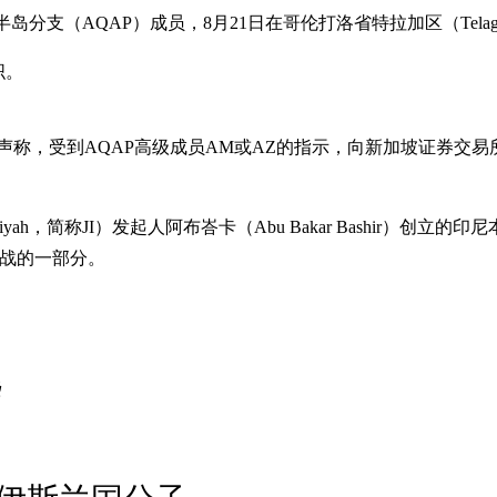
分支（AQAP）成员，8月21日在哥伦打洛省特拉加区（Tela
织。
K在也门时声称，受到AQAP高级成员AM或AZ的指示，向新加坡证券
yah，简称JI）发起人阿布峇卡（Abu Bakar Bashir）创立的印尼本
圣战的一部分。
袭