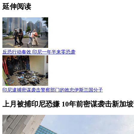
延伸阅读
反恐行动奏效 印尼一年半来零恐袭
印尼逮捕密谋袭击警察部门的效忠伊斯兰国分子
上月被捕印尼恐嫌 10年前密谋袭击新加