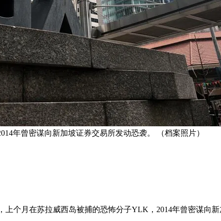
014年曾密谋向新加坡证券交易所发动恐袭。 （档案照片）
日）说，上个月在苏拉威西岛被捕的恐怖分子YLK，2014年曾密谋