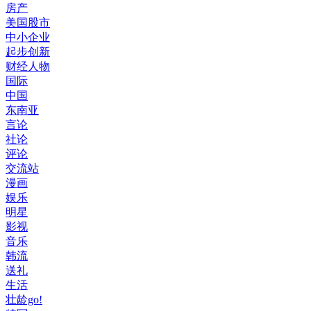
房产
美国股市
中小企业
起步创新
财经人物
国际
中国
东南亚
言论
社论
评论
交流站
漫画
娱乐
明星
影视
音乐
韩流
送礼
生活
壮龄go!