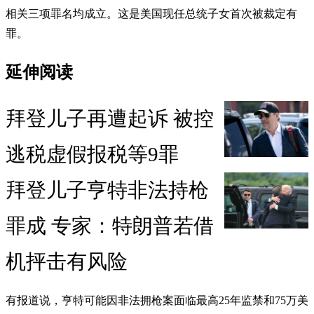
相关三项罪名均成立。这是美国现任总统子女首次被裁定有
罪。
延伸阅读
拜登儿子再遭起诉 被控
逃税虚假报税等9罪
拜登儿子亨特非法持枪
罪成 专家：特朗普若借
机抨击有风险
有报道说，亨特可能因非法拥枪案面临最高25年监禁和75万美