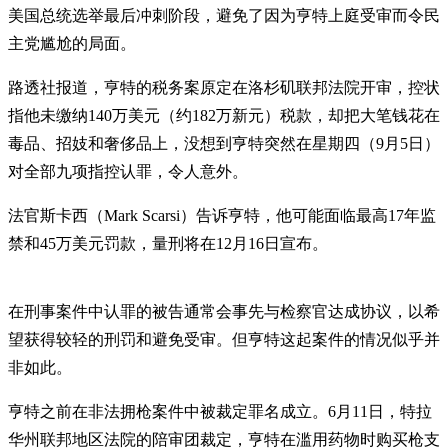
美国总统选举最后冲刺阶段，避免了因为亨特上庭受审而令民
主党尴尬的局面。
路透社报道，亨特的税务案原定在洛杉矶联邦法院开审，控状
指他未缴纳140万美元（约182万新元）税款，却把大笔钱花在
毒品、招妓和奢侈品上，没想到亨特突然在星期四（9月5日）
对全部九项指控认罪，令人意外。
法官斯卡西（Mark Scarsi）告诉亨特，他可能面临最高17年监
禁和45万美元罚款，量刑将在12月16日宣布。
在刑事案件中认罪的被告通常会事先与检察官达成协议，以希
望获得较轻的刑罚和避免受审。但亨特这起案件的情况似乎并
非如此。
亨特之前在非法拥枪案件中被裁定罪名成立。6月11日，特拉
华州联邦地区法院的陪审团裁定，亨特在滥用药物时购买枪支