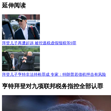
延伸阅读
拜登儿子再遭起诉 被控逃税虚假报税等9罪
拜登儿子亨特非法持枪罪成 专家：特朗普若借机抨击有风险
亨特拜登对九项联邦税务指控全部认罪