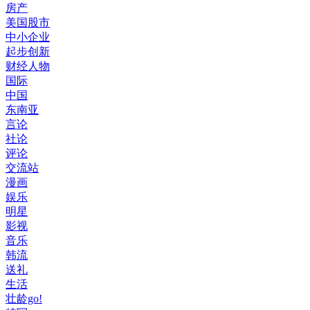
房产
美国股市
中小企业
起步创新
财经人物
国际
中国
东南亚
言论
社论
评论
交流站
漫画
娱乐
明星
影视
音乐
韩流
送礼
生活
壮龄go!