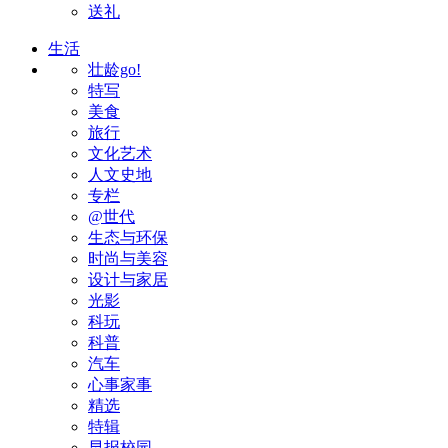
送礼
生活
壮龄go!
特写
美食
旅行
文化艺术
人文史地
专栏
@世代
生态与环保
时尚与美容
设计与家居
光影
科玩
科普
汽车
心事家事
精选
特辑
早报校园