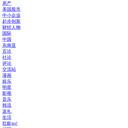
房产
美国股市
中小企业
起步创新
财经人物
国际
中国
东南亚
言论
社论
评论
交流站
漫画
娱乐
明星
影视
音乐
韩流
送礼
生活
壮龄go!