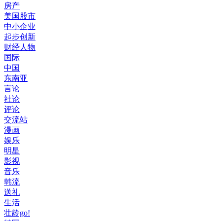
房产
美国股市
中小企业
起步创新
财经人物
国际
中国
东南亚
言论
社论
评论
交流站
漫画
娱乐
明星
影视
音乐
韩流
送礼
生活
壮龄go!