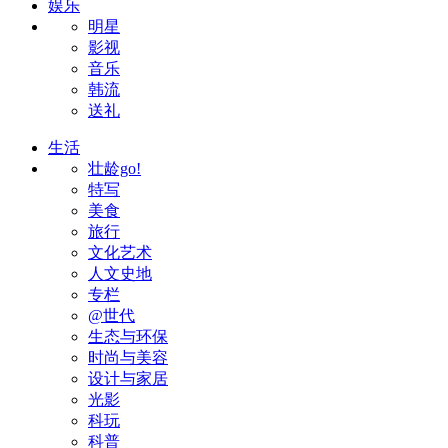
娱乐
明星
影视
音乐
韩流
送礼
生活
壮龄go!
特写
美食
旅行
文化艺术
人文史地
专栏
@世代
生态与环保
时尚与美容
设计与家居
光影
科玩
科普