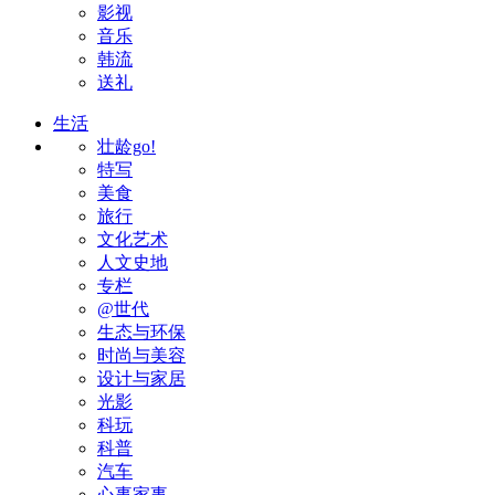
影视
音乐
韩流
送礼
生活
壮龄go!
特写
美食
旅行
文化艺术
人文史地
专栏
@世代
生态与环保
时尚与美容
设计与家居
光影
科玩
科普
汽车
心事家事