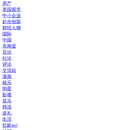
房产
美国股市
中小企业
起步创新
财经人物
国际
中国
东南亚
言论
社论
评论
交流站
漫画
娱乐
明星
影视
音乐
韩流
送礼
生活
壮龄go!