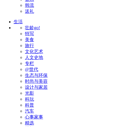
韩流
送礼
生活
壮龄go!
特写
美食
旅行
文化艺术
人文史地
专栏
@世代
生态与环保
时尚与美容
设计与家居
光影
科玩
科普
汽车
心事家事
精选