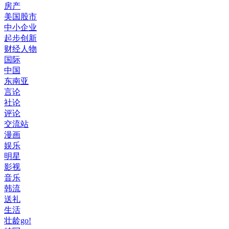
房产
美国股市
中小企业
起步创新
财经人物
国际
中国
东南亚
言论
社论
评论
交流站
漫画
娱乐
明星
影视
音乐
韩流
送礼
生活
壮龄go!