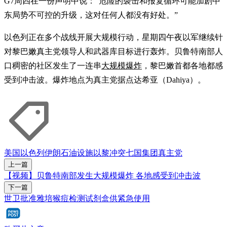
G7周四在一份声明中说：“危险的袭击和报复循环可能加剧中
东局势不可控的升级，这对任何人都没有好处。”
以色列正在多个战线开展大规模行动，星期四午夜以军继续针
对黎巴嫩真主党领导人和武器库目标进行轰炸。贝鲁特南部人
口稠密的社区发生了一连串
大规模爆炸
，黎巴嫩首都各地都感
受到冲击波。爆炸地点为真主党据点达希亚（Dahiya）。
美国
以色列
伊朗
石油设施
以黎冲突
七国集团
真主党
上一篇
【视频】贝鲁特南部发生大规模爆炸 各地感受到冲击波
下一篇
世卫批准雅培猴痘检测试剂盒供紧急使用