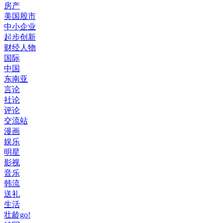
房产
美国股市
中小企业
起步创新
财经人物
国际
中国
东南亚
言论
社论
评论
交流站
漫画
娱乐
明星
影视
音乐
韩流
送礼
生活
壮龄go!