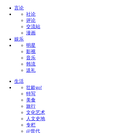
言论
社论
评论
交流站
漫画
娱乐
明星
影视
音乐
韩流
送礼
生活
壮龄go!
特写
美食
旅行
文化艺术
人文史地
专栏
@世代