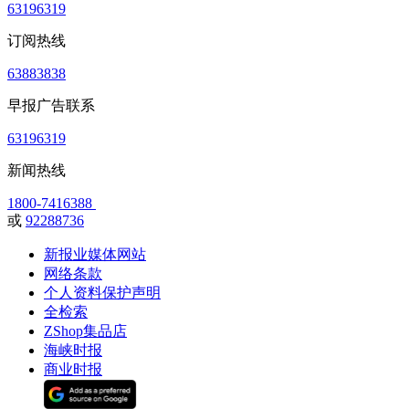
63196319
订阅热线
63883838
早报广告联系
63196319
新闻热线
1800-7416388
或
92288736
新报业媒体网站
网络条款
个人资料保护声明
全检索
ZShop集品店
海峡时报
商业时报