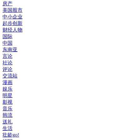
房产
美国股市
中小企业
起步创新
财经人物
国际
中国
东南亚
言论
社论
评论
交流站
漫画
娱乐
明星
影视
音乐
韩流
送礼
生活
壮龄go!