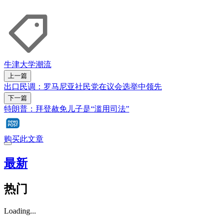
牛津大学
潮流
上一篇
出口民调：罗马尼亚社民党在议会选举中领先
下一篇
特朗普：拜登赦免儿子是“滥用司法”
购买此文章
最新
热门
Loading...