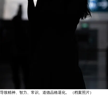
瘾等，导致精神、智力、常识、道德品格退化。 （档案照片）