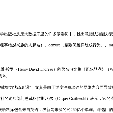
出版社从庞大数据库里的许多候选词中，挑出意指认知能力衰退的Br
感兴趣的人起名）、demure（精致优雅样貌或行为）、romantas
·戴维·梭罗（Henry David Thoreau）的著名散文集《瓦尔
思考。
人的精神或智力状态衰退”，尤其是由于过度消费琐碎的网络内容而导
出版社的词典部门总裁格拉斯沃尔（Casper Grathwohl）表
料库包含来自英语世界新闻来源的约260亿个单词。评选目的是