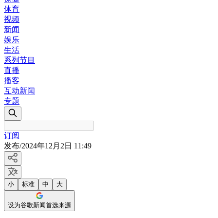
体育
视频
新闻
娱乐
生活
系列节目
直播
播客
互动新闻
专题
订阅
发布
/
2024年12月2日 11:49
小
标准
中
大
设为谷歌新闻首选来源