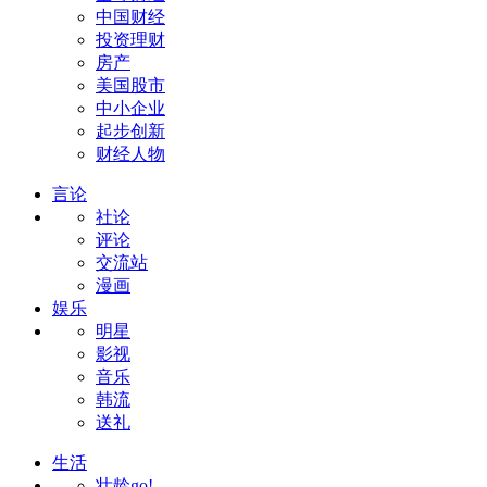
中国财经
投资理财
房产
美国股市
中小企业
起步创新
财经人物
言论
社论
评论
交流站
漫画
娱乐
明星
影视
音乐
韩流
送礼
生活
壮龄go!