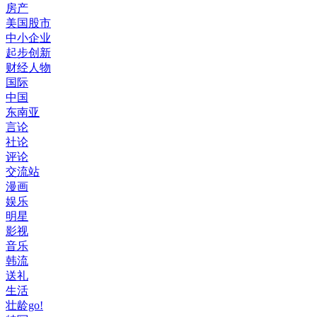
房产
美国股市
中小企业
起步创新
财经人物
国际
中国
东南亚
言论
社论
评论
交流站
漫画
娱乐
明星
影视
音乐
韩流
送礼
生活
壮龄go!