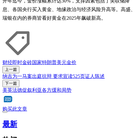
开年迄今，金价涨幅累计达30%，支撑因素包括了美联储降
息、各国央行买入黄金、地缘政治与经济风险升高等。高盛、
瑞银在内的券商皆看好黄金在2025年飙破新高。
财经即时
金砖国家
特朗普
美元
金价
上一篇
纳吉为一马案出庭抗辩 要求宣读525页证人陈述
下一篇
美英法德促叙利亚各方缓和局势
购买此文章
最新