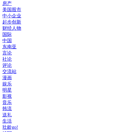
房产
美国股市
中小企业
起步创新
财经人物
国际
中国
东南亚
言论
社论
评论
交流站
漫画
娱乐
明星
影视
音乐
韩流
送礼
生活
壮龄go!