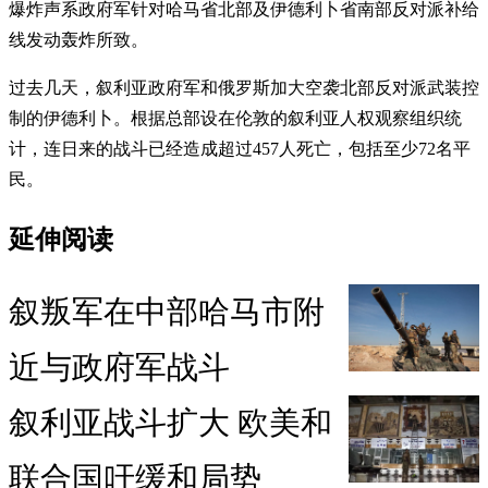
爆炸声系政府军针对哈马省北部及伊德利卜省南部反对派补给
线发动轰炸所致。
过去几天，叙利亚政府军和俄罗斯加大空袭北部反对派武装控
制的伊德利卜。根据总部设在伦敦的叙利亚人权观察组织统
计，连日来的战斗已经造成超过457人死亡，包括至少72名平
民。
延伸阅读
叙叛军在中部哈马市附
近与政府军战斗
叙利亚战斗扩大 欧美和
联合国吁缓和局势