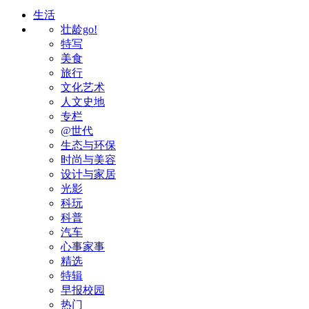
生活
壮龄go!
特写
美食
旅行
文化艺术
人文史地
专栏
@世代
生态与环保
时尚与美容
设计与家居
光影
科玩
科普
汽车
心事家事
精选
特辑
早报校园
热门