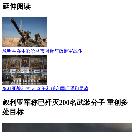
延伸阅读
叙叛军在中部哈马市附近与政府军战斗
叙利亚战斗扩大 欧美和联合国吁缓和局势
叙利亚军称已歼灭200名武装分子 重创多
处目标