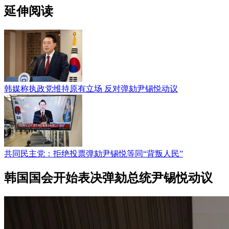
延伸阅读
韩媒称执政党维持原有立场 反对弹劾尹锡悦动议
共同民主党：拒绝投票弹劾尹锡悦等同“背叛人民”
韩国国会开始表决弹劾总统尹锡悦动议