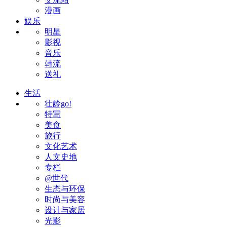
漫画
娱乐
明星
影视
音乐
韩流
送礼
生活
壮龄go!
特写
美食
旅行
文化艺术
人文史地
专栏
@世代
生态与环保
时尚与美容
设计与家居
光影