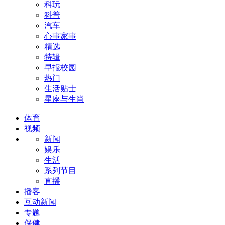
科玩
科普
汽车
心事家事
精选
特辑
早报校园
热门
生活贴士
星座与生肖
体育
视频
新闻
娱乐
生活
系列节目
直播
播客
互动新闻
专题
保健