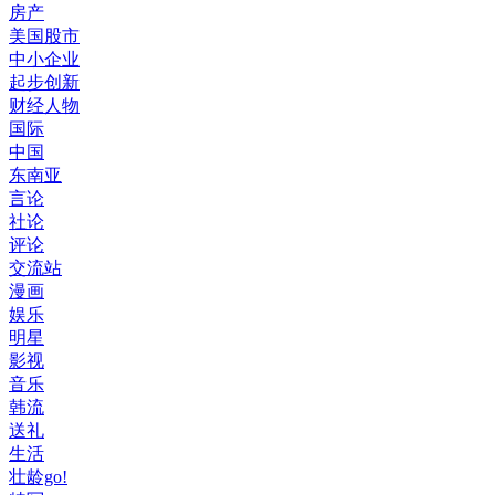
房产
美国股市
中小企业
起步创新
财经人物
国际
中国
东南亚
言论
社论
评论
交流站
漫画
娱乐
明星
影视
音乐
韩流
送礼
生活
壮龄go!