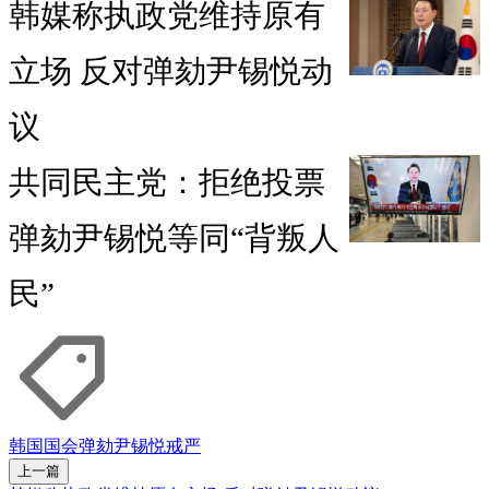
韩媒称执政党维持原有
立场 反对弹劾尹锡悦动
议
共同民主党：拒绝投票
弹劾尹锡悦等同“背叛人
民”
韩国
国会
弹劾
尹锡悦
戒严
上一篇