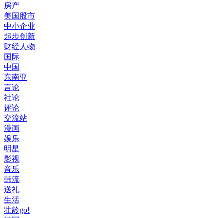
房产
美国股市
中小企业
起步创新
财经人物
国际
中国
东南亚
言论
社论
评论
交流站
漫画
娱乐
明星
影视
音乐
韩流
送礼
生活
壮龄go!