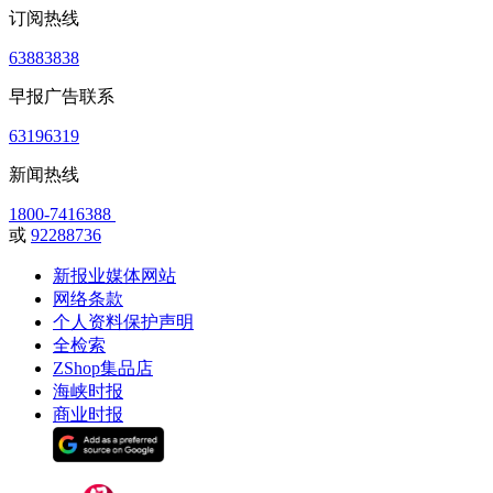
订阅热线
63883838
早报广告联系
63196319
新闻热线
1800-7416388
或
92288736
新报业媒体网站
网络条款
个人资料保护声明
全检索
ZShop集品店
海峡时报
商业时报