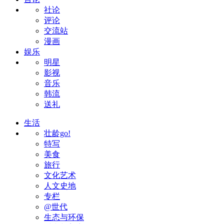
社论
评论
交流站
漫画
娱乐
明星
影视
音乐
韩流
送礼
生活
壮龄go!
特写
美食
旅行
文化艺术
人文史地
专栏
@世代
生态与环保