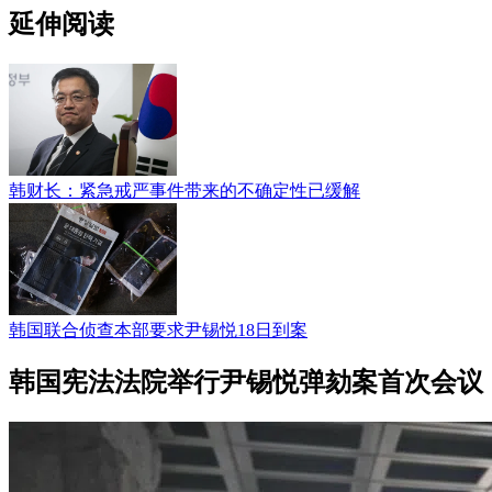
延伸阅读
韩财长：紧急戒严事件带来的不确定性已缓解
韩国联合侦查本部要求尹锡悦18日到案
韩国宪法法院举行尹锡悦弹劾案首次会议