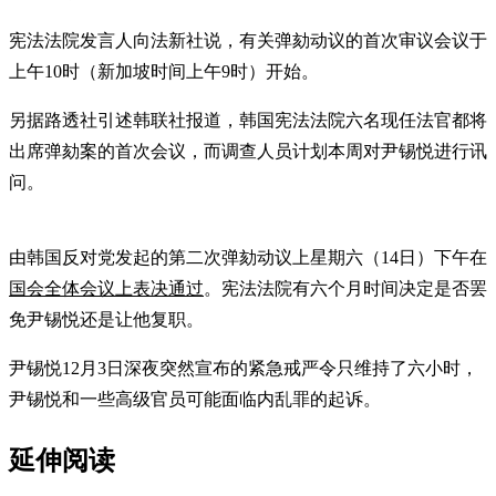
宪法法院发言人向法新社说，有关弹劾动议的首次审议会议于
上午10时（新加坡时间上午9时）开始。
另据路透社引述韩联社报道，韩国宪法法院六名现任法官都将
出席弹劾案的首次会议，而调查人员计划本周对尹锡悦进行讯
问。
由韩国反对党发起的第二次弹劾动议上星期六（14日）下午在
国会全体会议上表决通过
。宪法法院有六个月时间决定是否罢
免尹锡悦还是让他复职。
尹锡悦12月3日深夜突然宣布的紧急戒严令只维持了六小时，
尹锡悦和一些高级官员可能面临内乱罪的起诉。
延伸阅读