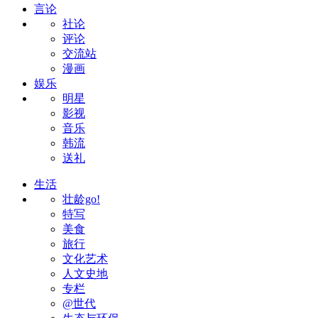
言论
社论
评论
交流站
漫画
娱乐
明星
影视
音乐
韩流
送礼
生活
壮龄go!
特写
美食
旅行
文化艺术
人文史地
专栏
@世代