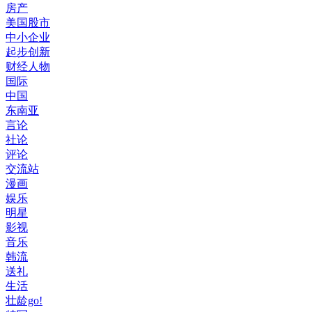
房产
美国股市
中小企业
起步创新
财经人物
国际
中国
东南亚
言论
社论
评论
交流站
漫画
娱乐
明星
影视
音乐
韩流
送礼
生活
壮龄go!