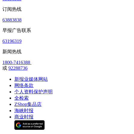
订阅热线
63883838
早报广告联系
63196319
新闻热线
1800-7416388
或
92288736
新报业媒体网站
网络条款
个人资料保护声明
全检索
ZShop集品店
海峡时报
商业时报