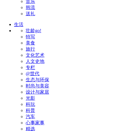
音乐
韩流
送礼
生活
壮龄go!
特写
美食
旅行
文化艺术
人文史地
专栏
@世代
生态与环保
时尚与美容
设计与家居
光影
科玩
科普
汽车
心事家事
精选