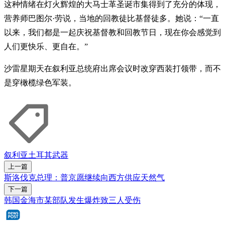
这种情绪在灯火辉煌的大马士革圣诞市集得到了充分的体现，
营养师巴图尔·劳说，当地的回教徒比基督徒多。她说：“一直
以来，我们都是一起庆祝基督教和回教节日，现在你会感觉到
人们更快乐、更自在。”
沙雷星期天在叙利亚总统府出席会议时改穿西装打领带，而不
是穿橄榄绿色军装。
叙利亚
土耳其
武器
上一篇
斯洛伐克总理：普京愿继续向西方供应天然气
下一篇
韩国金海市某部队发生爆炸致三人受伤