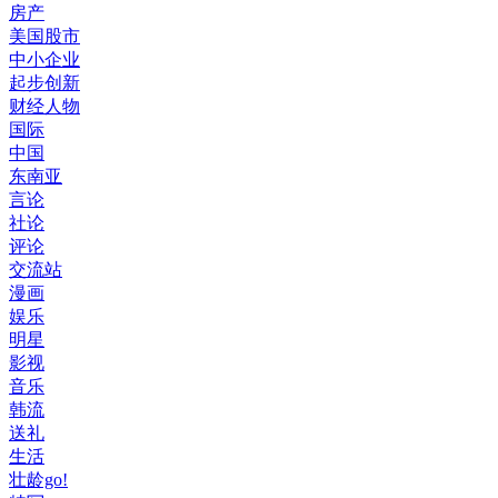
房产
美国股市
中小企业
起步创新
财经人物
国际
中国
东南亚
言论
社论
评论
交流站
漫画
娱乐
明星
影视
音乐
韩流
送礼
生活
壮龄go!