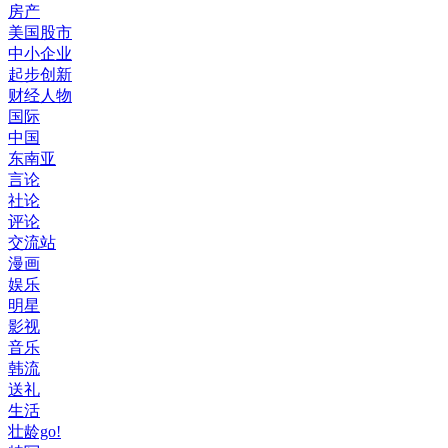
房产
美国股市
中小企业
起步创新
财经人物
国际
中国
东南亚
言论
社论
评论
交流站
漫画
娱乐
明星
影视
音乐
韩流
送礼
生活
壮龄go!