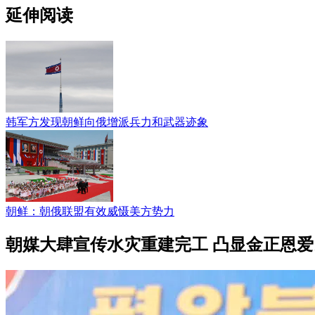
延伸阅读
韩军方发现朝鲜向俄增派兵力和武器迹象
朝鲜：朝俄联盟有效威慑美方势力
朝媒大肆宣传水灾重建完工 凸显金正恩