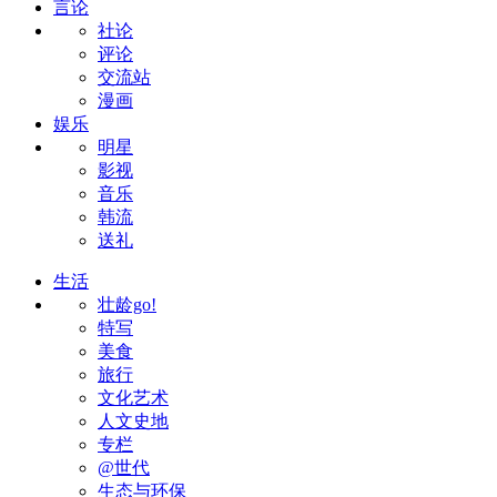
言论
社论
评论
交流站
漫画
娱乐
明星
影视
音乐
韩流
送礼
生活
壮龄go!
特写
美食
旅行
文化艺术
人文史地
专栏
@世代
生态与环保