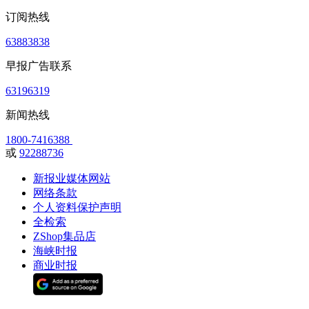
订阅热线
63883838
早报广告联系
63196319
新闻热线
1800-7416388
或
92288736
新报业媒体网站
网络条款
个人资料保护声明
全检索
ZShop集品店
海峡时报
商业时报