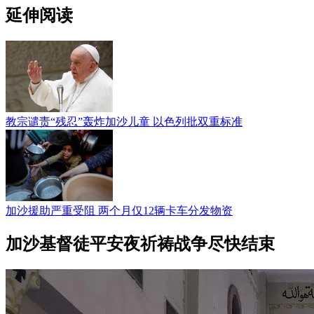
延伸阅读
教宗谴责“残忍”轰炸加沙儿童 以色列批双重标准
加沙援助严重受阻 两个月仅12辆卡车分发物资
加沙基督徒平安夜祈祷战争尽快结束