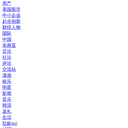
房产
美国股市
中小企业
起步创新
财经人物
国际
中国
东南亚
言论
社论
评论
交流站
漫画
娱乐
明星
影视
音乐
韩流
送礼
生活
壮龄go!