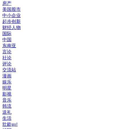
房产
美国股市
中小企业
起步创新
财经人物
国际
中国
东南亚
言论
社论
评论
交流站
漫画
娱乐
明星
影视
音乐
韩流
送礼
生活
壮龄go!