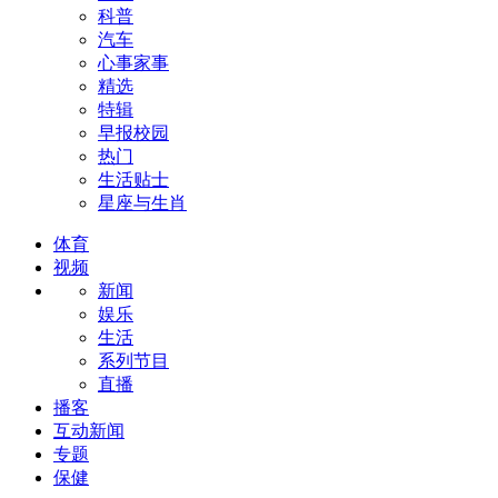
科普
汽车
心事家事
精选
特辑
早报校园
热门
生活贴士
星座与生肖
体育
视频
新闻
娱乐
生活
系列节目
直播
播客
互动新闻
专题
保健