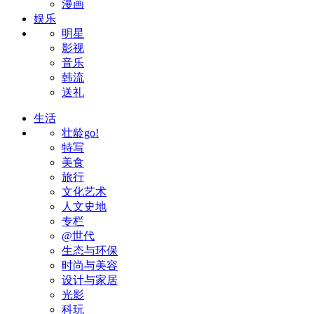
漫画
娱乐
明星
影视
音乐
韩流
送礼
生活
壮龄go!
特写
美食
旅行
文化艺术
人文史地
专栏
@世代
生态与环保
时尚与美容
设计与家居
光影
科玩