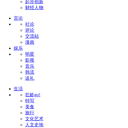
起步创新
财经人物
言论
社论
评论
交流站
漫画
娱乐
明星
影视
音乐
韩流
送礼
生活
壮龄go!
特写
美食
旅行
文化艺术
人文史地