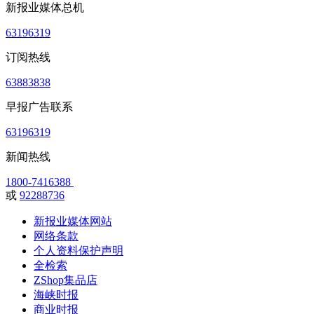
新报业媒体总机
63196319
订阅热线
63883838
早报广告联系
63196319
新闻热线
1800-7416388
或
92288736
新报业媒体网站
网络条款
个人资料保护声明
全检索
ZShop集品店
海峡时报
商业时报