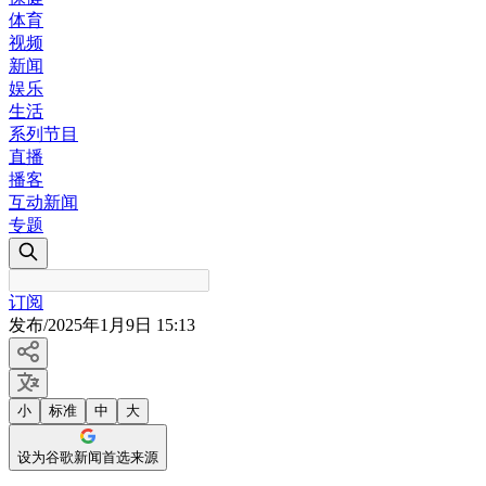
体育
视频
新闻
娱乐
生活
系列节目
直播
播客
互动新闻
专题
订阅
发布
/
2025年1月9日 15:13
小
标准
中
大
设为谷歌新闻首选来源