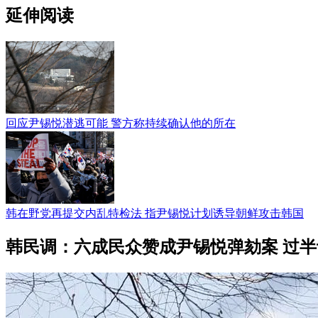
延伸阅读
回应尹锡悦潜逃可能 警方称持续确认他的所在
韩在野党再提交内乱特检法 指尹锡悦计划诱导朝鲜攻击韩国
韩民调：六成民众赞成尹锡悦弹劾案 过