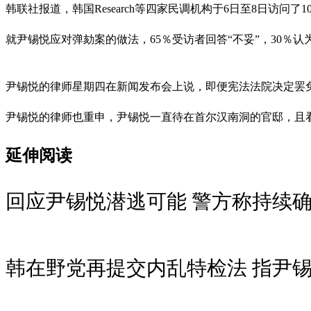
韩联社报道，韩国Research等四家民调机构于6日至8日访问
就尹锡悦应对弹劾案的做法，65％受访者回答“不妥”，30％认
尹锡悦的律师星期四在新闻发布会上说，即便宪法法院决定罢
尹锡悦的律师也重申，尹锡悦一直待在首尔汉南洞的官邸，且
延伸阅读
回应尹锡悦潜逃可能 警方称持续
韩在野党再提交内乱特检法 指尹