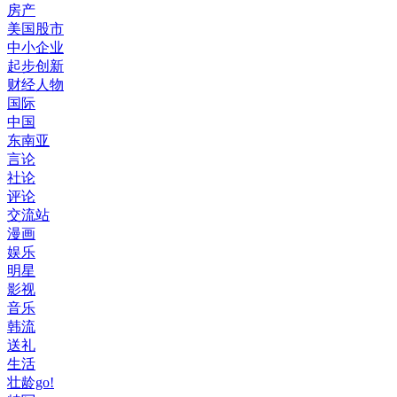
房产
美国股市
中小企业
起步创新
财经人物
国际
中国
东南亚
言论
社论
评论
交流站
漫画
娱乐
明星
影视
音乐
韩流
送礼
生活
壮龄go!