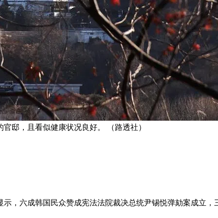
的官邸，且看似健康状况良好。 （路透社）
果显示，六成韩国民众赞成宪法法院裁决总统尹锡悦弹劾案成立，