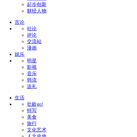
起步创新
财经人物
言论
社论
评论
交流站
漫画
娱乐
明星
影视
音乐
韩流
送礼
生活
壮龄go!
特写
美食
旅行
文化艺术
人文史地