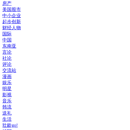
房产
美国股市
中小企业
起步创新
财经人物
国际
中国
东南亚
言论
社论
评论
交流站
漫画
娱乐
明星
影视
音乐
韩流
送礼
生活
壮龄go!