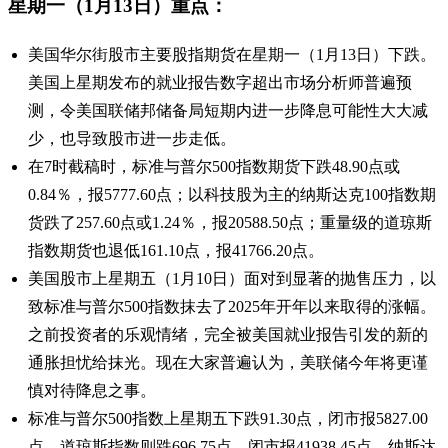
星期一（1月13日）重点：
美国华尔街股市主要股指期货在星期一（1月13日）下跌。
美国上星期发布的就业报告数字超出市场分析师普遍预
测，令美国联储邦储备局短期内进一步降息可能性大大减
少，也导致股市进一步走低。
在7时截稿时，标准与普尔500指数期货下跌48.90点或
0.84％，报5777.60点；以科技股为主的纳斯达克100指数期
货跌了257.60点或1.24％，报20588.50点；重量级的道琼斯
指数期货也退低161.10点，报41766.20点。
美国股市上星期五（1月10日）面对到显著的抛售压力，以
致标准与普尔500指数抹去了2025年开年以来取得的涨幅。
之前投资者的乐观情绪，完全被美国就业报告引发的新的
通胀担忧给抹光。现在大家普遍认为，美联储今年将更谨
慎对待降息之事。
标准与普尔500指数上星期五下跌91.30点，闭市报5827.00
点。道琼斯指数则跌696.75点，闭市报41938.45点。纳斯达