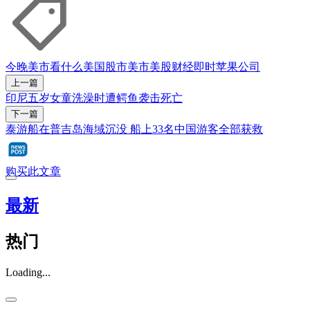
今晚美市看什么
美国股市
美市
美股
财经即时
苹果公司
上一篇
印尼五岁女童洗澡时遭鳄鱼袭击死亡
下一篇
泰游船在普吉岛海域沉没 船上33名中国游客全部获救
购买此文章
最新
热门
Loading...