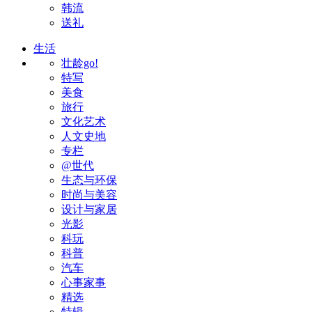
韩流
送礼
生活
壮龄go!
特写
美食
旅行
文化艺术
人文史地
专栏
@世代
生态与环保
时尚与美容
设计与家居
光影
科玩
科普
汽车
心事家事
精选
特辑