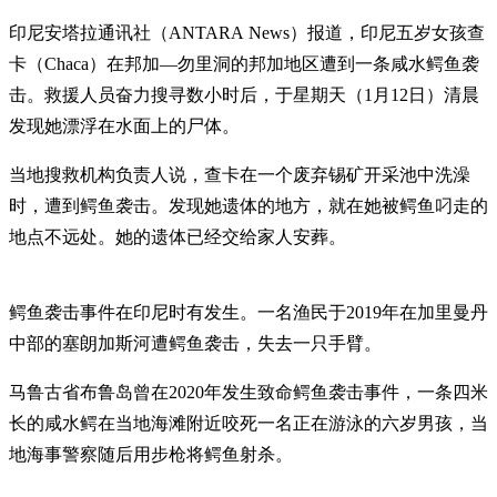
印尼安塔拉通讯社（ANTARA News）报道，印尼五岁女孩查
卡（Chaca）在邦加—勿里洞的邦加地区遭到一条咸水鳄鱼袭
击。救援人员奋力搜寻数小时后，于星期天（1月12日）清晨
发现她漂浮在水面上的尸体。
当地搜救机构负责人说，查卡在一个废弃锡矿开采池中洗澡
时，遭到鳄鱼袭击。发现她遗体的地方，就在她被鳄鱼叼走的
地点不远处。她的遗体已经交给家人安葬。
鳄鱼袭击事件在印尼时有发生。一名渔民于2019年在加里曼丹
中部的塞朗加斯河遭鳄鱼袭击，失去一只手臂。
马鲁古省布鲁岛曾在2020年发生致命鳄鱼袭击事件，一条四米
长的咸水鳄在当地海滩附近咬死一名正在游泳的六岁男孩，当
地海事警察随后用步枪将鳄鱼射杀。