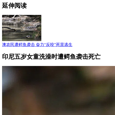
延伸阅读
澳农民遭鳄鱼袭击 奋力“反咬”死里逃生
印尼五岁女童洗澡时遭鳄鱼袭击死亡