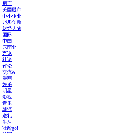
房产
美国股市
中小企业
起步创新
财经人物
国际
中国
东南亚
言论
社论
评论
交流站
漫画
娱乐
明星
影视
音乐
韩流
送礼
生活
壮龄go!