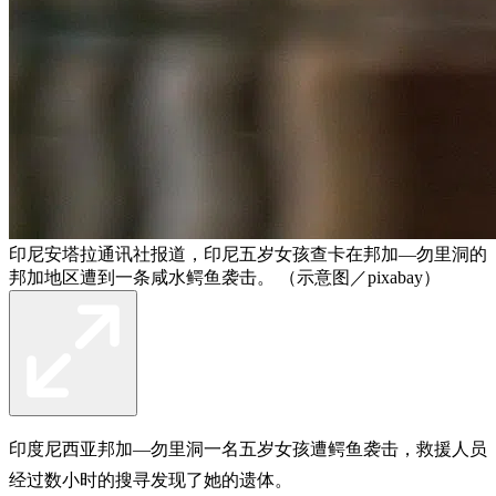
印尼安塔拉通讯社报道，印尼五岁女孩查卡在邦加—勿里洞的
邦加地区遭到一条咸水鳄鱼袭击。 （示意图／pixabay）
印度尼西亚邦加—勿里洞一名五岁女孩遭鳄鱼袭击，救援人员
经过数小时的搜寻发现了她的遗体。