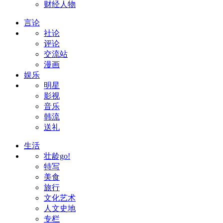
财经人物
言论
社论
评论
交流站
漫画
娱乐
明星
影视
音乐
韩流
送礼
生活
壮龄go!
特写
美食
旅行
文化艺术
人文史地
专栏