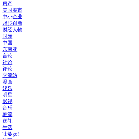
房产
美国股市
中小企业
起步创新
财经人物
国际
中国
东南亚
言论
社论
评论
交流站
漫画
娱乐
明星
影视
音乐
韩流
送礼
生活
壮龄go!