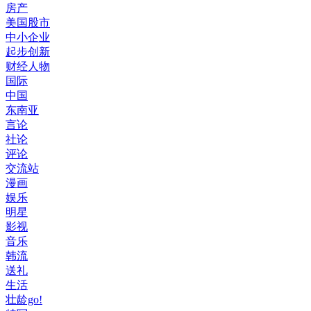
房产
美国股市
中小企业
起步创新
财经人物
国际
中国
东南亚
言论
社论
评论
交流站
漫画
娱乐
明星
影视
音乐
韩流
送礼
生活
壮龄go!