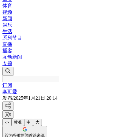
体育
视频
新闻
娱乐
生活
系列节目
直播
播客
互动新闻
专题
订阅
李可爱
发布
/
2025年1月21日 20:14
小
标准
中
大
设为谷歌新闻首选来源