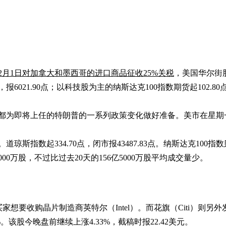
2月1日对加拿大和墨西哥的进口商品征收25%关税
，美国华尔街
，报6021.90点；以科技股为主的纳斯达克100指数期货起102.80
将上任的特朗普的一系列政策变化做好准备。美市在星期一（20日）因马
道琼斯指数起334.70点，闭市报43487.83点。纳斯达克100指数则升
0万股，不过比过去20天的156亿5000万股平均成交量少。
家想要收购晶片制造商英特尔（Intel）。而花旗（Citi）则另外发布报
股今晚盘前继续上涨4.33%，截稿时报22.42美元。