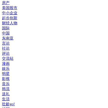
房产
美国股市
中小企业
起步创新
财经人物
国际
中国
东南亚
言论
社论
评论
交流站
漫画
娱乐
明星
影视
音乐
韩流
送礼
生活
壮龄go!