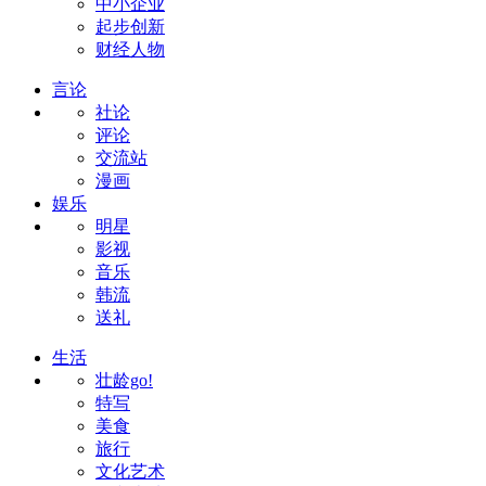
中小企业
起步创新
财经人物
言论
社论
评论
交流站
漫画
娱乐
明星
影视
音乐
韩流
送礼
生活
壮龄go!
特写
美食
旅行
文化艺术