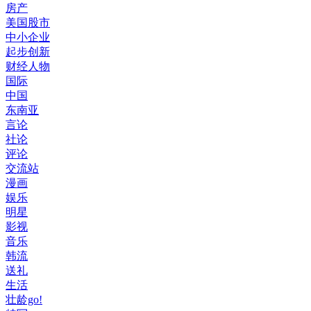
房产
美国股市
中小企业
起步创新
财经人物
国际
中国
东南亚
言论
社论
评论
交流站
漫画
娱乐
明星
影视
音乐
韩流
送礼
生活
壮龄go!