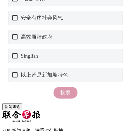
新闻速递
订阅新闻速递，洞悉时代脉搏。