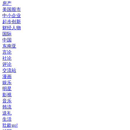
房产
美国股市
中小企业
起步创新
财经人物
国际
中国
东南亚
言论
社论
评论
交流站
漫画
娱乐
明星
影视
音乐
韩流
送礼
生活
壮龄go!