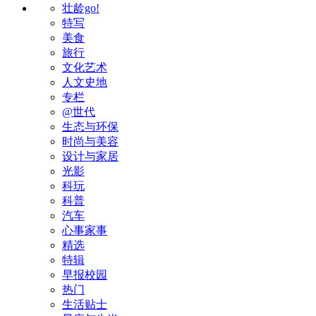
壮龄go!
特写
美食
旅行
文化艺术
人文史地
专栏
@世代
生态与环保
时尚与美容
设计与家居
光影
科玩
科普
汽车
心事家事
精选
特辑
早报校园
热门
生活贴士