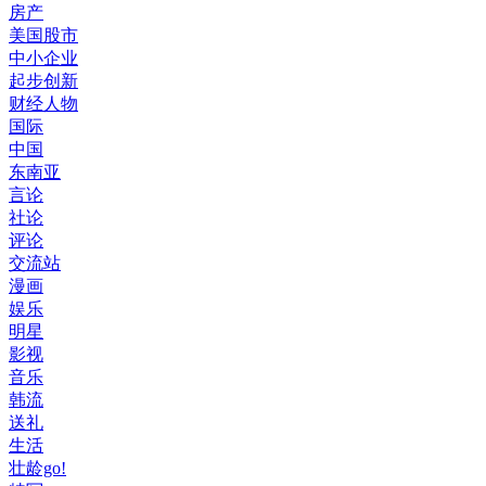
房产
美国股市
中小企业
起步创新
财经人物
国际
中国
东南亚
言论
社论
评论
交流站
漫画
娱乐
明星
影视
音乐
韩流
送礼
生活
壮龄go!