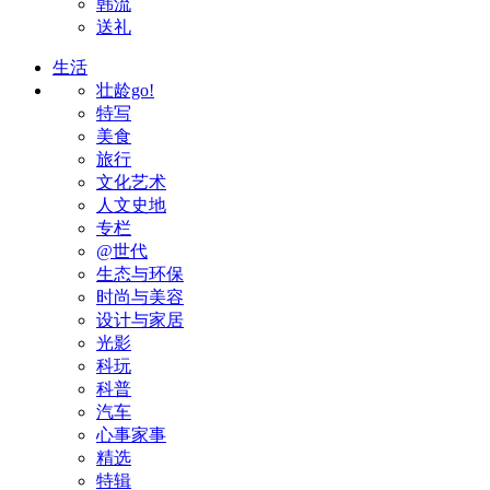
韩流
送礼
生活
壮龄go!
特写
美食
旅行
文化艺术
人文史地
专栏
@世代
生态与环保
时尚与美容
设计与家居
光影
科玩
科普
汽车
心事家事
精选
特辑