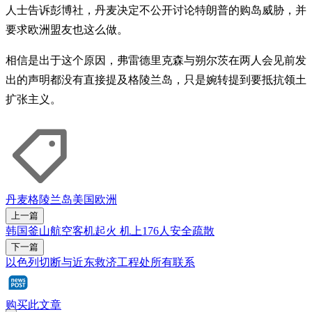
人士告诉彭博社，丹麦决定不公开讨论特朗普的购岛威胁，并
要求欧洲盟友也这么做。
相信是出于这个原因，弗雷德里克森与朔尔茨在两人会见前发
出的声明都没有直接提及格陵兰岛，只是婉转提到要抵抗领土
扩张主义。
丹麦
格陵兰岛
美国
欧洲
上一篇
韩国釜山航空客机起火 机上176人安全疏散
下一篇
以色列切断与近东救济工程处所有联系
购买此文章