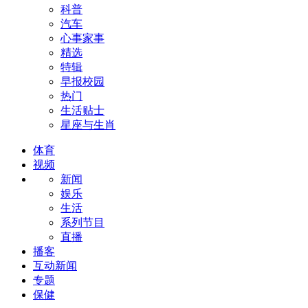
科普
汽车
心事家事
精选
特辑
早报校园
热门
生活贴士
星座与生肖
体育
视频
新闻
娱乐
生活
系列节目
直播
播客
互动新闻
专题
保健