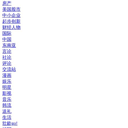
房产
美国股市
中小企业
起步创新
财经人物
国际
中国
东南亚
言论
社论
评论
交流站
漫画
娱乐
明星
影视
音乐
韩流
送礼
生活
壮龄go!