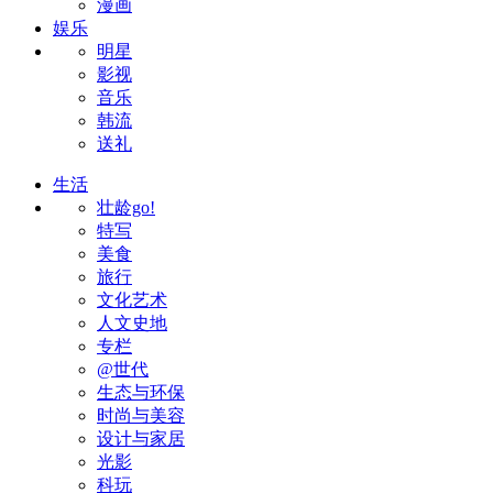
漫画
娱乐
明星
影视
音乐
韩流
送礼
生活
壮龄go!
特写
美食
旅行
文化艺术
人文史地
专栏
@世代
生态与环保
时尚与美容
设计与家居
光影
科玩