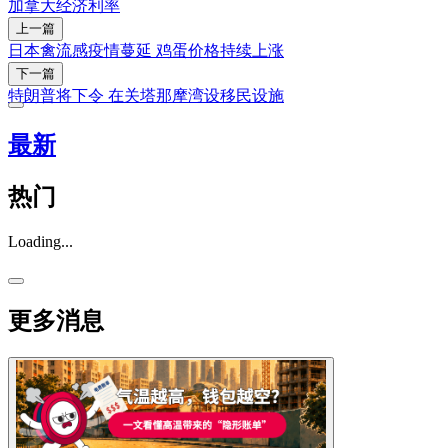
加拿大
经济
利率
上一篇
日本禽流感疫情蔓延 鸡蛋价格持续上涨
下一篇
特朗普将下令 在关塔那摩湾设移民设施
最新
热门
Loading...
更多消息