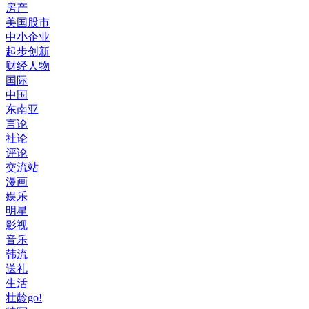
房产
美国股市
中小企业
起步创新
财经人物
国际
中国
东南亚
言论
社论
评论
交流站
漫画
娱乐
明星
影视
音乐
韩流
送礼
生活
壮龄go!