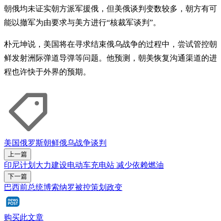
朝俄均未证实朝方派军援俄，但美俄谈判变数较多，朝方有可
能以撤军为由要求与美方进行“核裁军谈判”。
朴元坤说，美国将在寻求结束俄乌战争的过程中，尝试管控朝
鲜发射洲际弹道导弹等问题。他预测，朝美恢复沟通渠道的进
程也许快于外界的预期。
美国
俄罗斯
朝鲜
俄乌战争
谈判
上一篇
印尼计划大力建设电动车充电站 减少依赖燃油
下一篇
巴西前总统博索纳罗被控策划政变
购买此文章