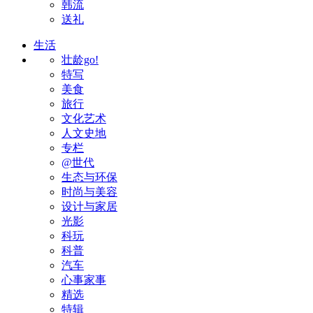
韩流
送礼
生活
壮龄go!
特写
美食
旅行
文化艺术
人文史地
专栏
@世代
生态与环保
时尚与美容
设计与家居
光影
科玩
科普
汽车
心事家事
精选
特辑