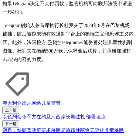
如果Telegram决定不支付罚款，监管机构可向联邦法院申请进
一步处罚。
Telegram创始人兼首席执行长杜罗夫于2024年8月在巴黎机场
被捕，随后被控未能有效遏制平台上的极端主义和恐怖主义内
容。此外，法国检方还指控Telegram未能妥善处理儿童性剥削
图像。杜罗夫在缴纳500万欧元保释金后获释，并承诺加强打
击非法内容的力度。
澳大利亚
悉尼
网络
儿童
监管
上一篇
以色列命令军方在约旦河西岸长期驻扎 部署坦克
下一篇
消息：特朗普政府要求移民局追踪并驱逐无陪伴儿童移民