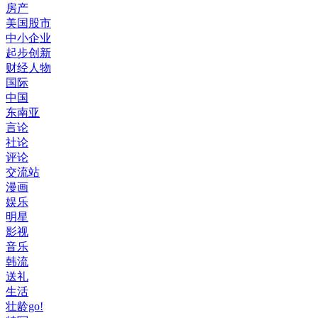
房产
美国股市
中小企业
起步创新
财经人物
国际
中国
东南亚
言论
社论
评论
交流站
漫画
娱乐
明星
影视
音乐
韩流
送礼
生活
壮龄go!