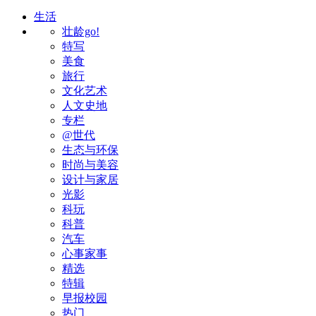
生活
壮龄go!
特写
美食
旅行
文化艺术
人文史地
专栏
@世代
生态与环保
时尚与美容
设计与家居
光影
科玩
科普
汽车
心事家事
精选
特辑
早报校园
热门