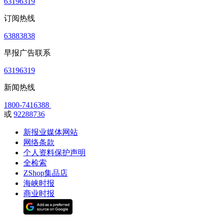
63196319
订阅热线
63883838
早报广告联系
63196319
新闻热线
1800-7416388
或
92288736
新报业媒体网站
网络条款
个人资料保护声明
全检索
ZShop集品店
海峡时报
商业时报