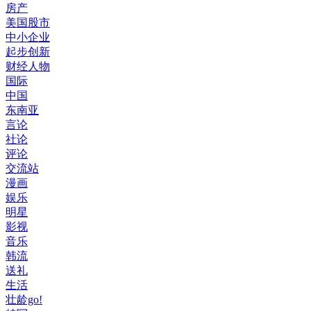
房产
美国股市
中小企业
起步创新
财经人物
国际
中国
东南亚
言论
社论
评论
交流站
漫画
娱乐
明星
影视
音乐
韩流
送礼
生活
壮龄go!