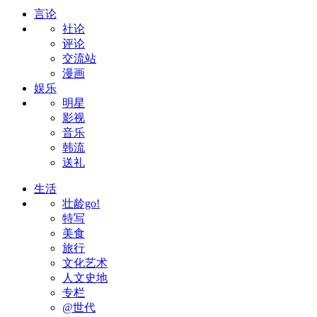
言论
社论
评论
交流站
漫画
娱乐
明星
影视
音乐
韩流
送礼
生活
壮龄go!
特写
美食
旅行
文化艺术
人文史地
专栏
@世代