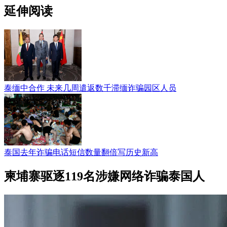
延伸阅读
泰缅中合作 未来几周遣返数千滞缅诈骗园区人员
泰国去年诈骗电话短信数量翻倍写历史新高
柬埔寨驱逐119名涉嫌网络诈骗泰国人