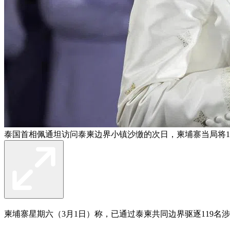
泰国首相佩通坦访问泰柬边界小镇沙缴的次日，柬埔寨当局将1
柬埔寨星期六（3月1日）称，已通过泰柬共同边界驱逐119名