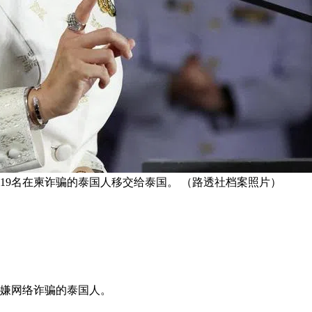
19名在柬诈骗的泰国人移交给泰国。 （路透社档案照片）
涉嫌网络诈骗的泰国人。