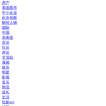
房产
美国股市
中小企业
起步创新
财经人物
国际
中国
东南亚
言论
社论
评论
交流站
漫画
娱乐
明星
影视
音乐
韩流
送礼
生活
壮龄go!