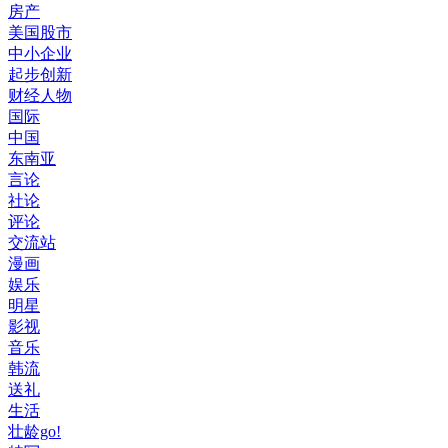
房产
美国股市
中小企业
起步创新
财经人物
国际
中国
东南亚
言论
社论
评论
交流站
漫画
娱乐
明星
影视
音乐
韩流
送礼
生活
壮龄go!