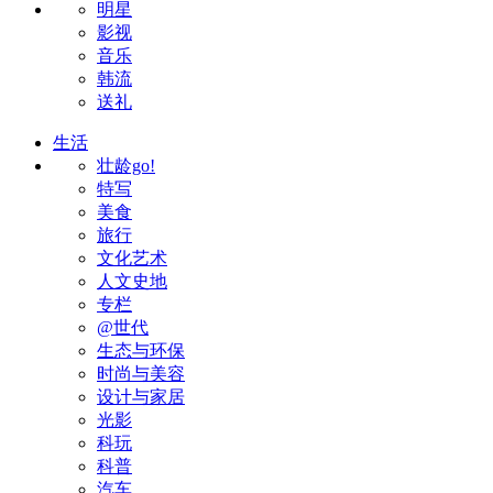
明星
影视
音乐
韩流
送礼
生活
壮龄go!
特写
美食
旅行
文化艺术
人文史地
专栏
@世代
生态与环保
时尚与美容
设计与家居
光影
科玩
科普
汽车