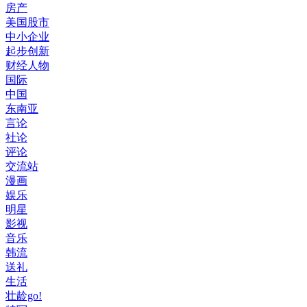
房产
美国股市
中小企业
起步创新
财经人物
国际
中国
东南亚
言论
社论
评论
交流站
漫画
娱乐
明星
影视
音乐
韩流
送礼
生活
壮龄go!