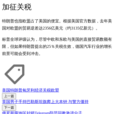
加征关税
特朗普也指欧盟占了美国的便宜。根据美国官方数据，去年美
国对欧盟的贸易逆差达2356亿美元（约3135亿新元）。
标普全球评级认为，尽管中欧和东欧与美国的直接贸易数额有
限，但如果特朗普提出的25％关税生效，德国汽车行业的增长
前景可能会受到冲击。
美国
特朗普
匈牙利
经济
关税
欧盟
上一篇
英国男子手持巴勒斯坦旗爬上大本钟 与警方僵持
下一篇
俄罗斯两地区封锁Telegram防范回教激进分子