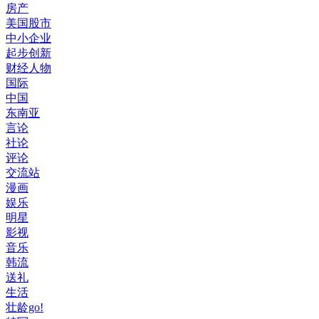
房产
美国股市
中小企业
起步创新
财经人物
国际
中国
东南亚
言论
社论
评论
交流站
漫画
娱乐
明星
影视
音乐
韩流
送礼
生活
壮龄go!