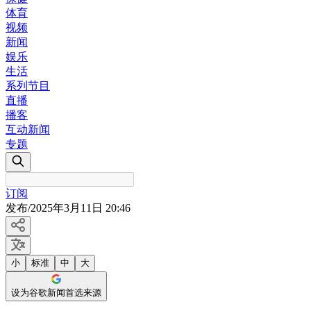
体育
视频
新闻
娱乐
生活
系列节目
直播
播客
互动新闻
专题
订阅
发布
/
2025年3月11日 20:46
小
标准
中
大
设为谷歌新闻首选来源