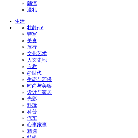
韩流
送礼
生活
壮龄go!
特写
美食
旅行
文化艺术
人文史地
专栏
@世代
生态与环保
时尚与美容
设计与家居
光影
科玩
科普
汽车
心事家事
精选
特辑