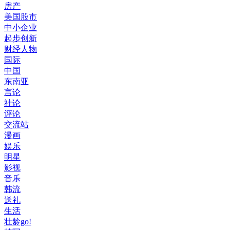
房产
美国股市
中小企业
起步创新
财经人物
国际
中国
东南亚
言论
社论
评论
交流站
漫画
娱乐
明星
影视
音乐
韩流
送礼
生活
壮龄go!