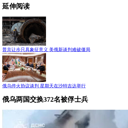
延伸阅读
普京让步只具象征意义 美俄新谈判难破僵局
俄乌停火协议谈判 星期天在沙特吉达举行
俄乌两国交换372名被俘士兵